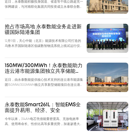
近日，永泰数能积极投身国道、省道等干线公路超充一
张网建设，与河南联化集团共同投资成立永泰联合数
能，携手合作伙伴率先在河南三门峡国道 G310 全线服
务区布局超快充，投运后将实现三门峡 G310 超充网络
全覆盖，为过往车辆提供高效的绿色能源支持。
抢占市场高地 永泰数能业务走进新
疆国际陆港集团
12月9日，天心中能（北京）能源技术有限公司打造的
乌鲁木齐国际陆港区低碳数智物流系统上线试运行仪式
隆重举行，携手推进此项目的各级政府、陆港集团、浪
潮集团、三一重工、天富集团、永泰数能等领导出席了
此次活动。随着永泰数能提供的320kW重卡专用充电
150MW/300MWh！永泰数能助力
桩，被天心中能首批投入运营的新能源重卡正式启用，
连云港市能源集团独立共享储能项
标志着永泰数能业务进入了亚欧两大经济圈的重要枢
目成功并网
纽，成为亚欧大陆桥重要组成部分。
近日，由永泰数能提供核心技术支持的连云港市能源集
团150MW/300MWh独立共享新型储能项目在连云港
灌南县临港产业区成功并网。据悉，该项目是连云港市
重点项目和市能源集团首个独立共享新型储能项目，这
一重大成果标志着永泰数能在储能领域又迈出了坚实的
永泰数能Smart261L：智能EMS全
一步。
面提升易用、经济、安全
今年以来，314Ah电芯凭借能量密度高、充放电效率
高、使用寿命长、性价比高等多重优势，加速渗透大储
市场，10月，永泰数能率先将314Ah电芯引入工商储产