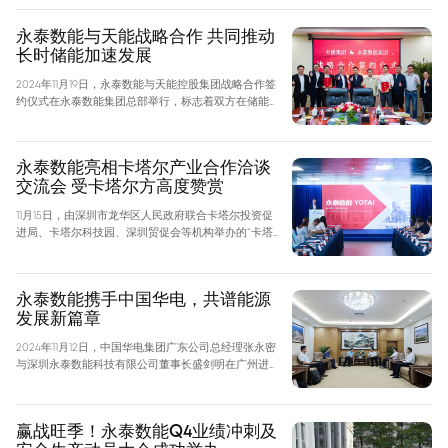
品，推出了 Smart 261L 智能液冷工商业储能系统，带
动工商储市场更“芯”换代。
永泰数能与天能战略合作 共同推动
长时储能加速发展
2024年11月19日，永泰数能与天能控股集团战略合作签
约仪式在永泰数能集团总部举行，标志着双方在储能领
域的全面合作正式拉开帷幕。天能控股集团副董事长周
建中，天能控股集团党委委员、战略合作部总经理姚
杰，永泰数能CEO陈硕，江苏泰航总经理帅建华等领
永泰数能亮相卡塔尔产业合作洽谈
导出席并见证签约仪式。
交流会 受卡塔尔方高度赞赏
11月15日，由深圳市龙华区人民政府联合卡塔尔投资促
进局、卡塔尔科技园、深圳贸促会等机构举办的“卡塔
尔产业合作洽谈交流会”隆重开幕。永泰数能分享了“储
能+X”解决方案，并重点展示了 Aurora 5015 液冷储能
系统、液冷超充等明星产品，卡塔尔投资促进局投资关
永泰数能携手中国华电，共谱能源
系负责人 Jeroen Nijland 参观了永泰数能展位，并给
发展新篇章
予永泰数能高度肯定。
2024年11月12日，中国华电集团广东公司总经理张永密
与深圳永泰数能科技有限公司董事长盛剑明在广州进行
交流会谈。中国华电集团广东公司副总经理李建及生技
部、工程部相关领导，深圳永泰数能科技有限公司副总
裁江卫良等共同参加会谈。
赢战旺季！永泰数能Q4业绩冲刺及