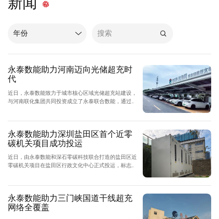
新闻
年份
所有
永泰数能助力河南迈向光储超充时
2017
代
2018
近日，永泰数能致力于城市核心区域光储超充站建设，
2019
与河南联化集团共同投资成立了永泰联合数能，通过重
2020
点布局和区域联动，在河南的光储充场站建设方面取得
了显著成果，已在郑州、信阳等地先后交付并成功投运
2021
多个光储超充站，助力河南绿色交通体系建设迈向新的
永泰数能助力深圳盐田区首个近零
里程碑。
2022
碳机关项目成功投运
2023
近日，由永泰数能和深石零碳科技联合打造的盐田区近
2024
零碳机关项目在盐田区行政文化中心正式投运，标志着
永泰数能的“储能+X”战略进一步拓展至政府机关领域，
2025
正式为社会公共管理机构赋能。据悉，该项目是深圳盐
田区首个近零碳机关项目，不仅在区域内具有开创性意
2026
永泰数能助力三门峡国道干线超充
义，更是全国具有显著示范效应的近零碳机关标杆项
网络全覆盖
目。