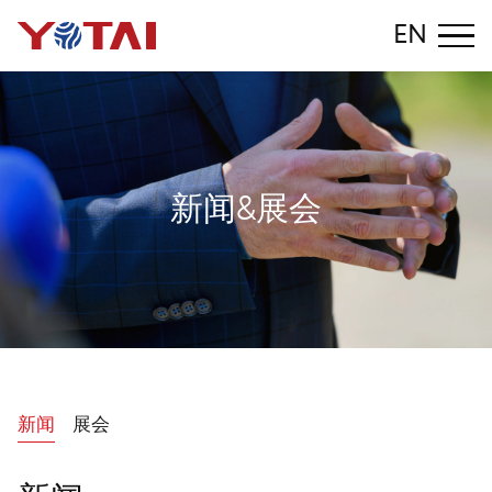
EN
新
闻
&
展
会
新闻
展会