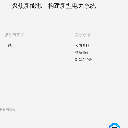
聚
焦
新
能
源
·
构
建
新
型
电
力
系
统
2025
2026
服务与支持
关于永泰
下载
公司介绍
联系我们
新闻&展会
数能科技有限公司