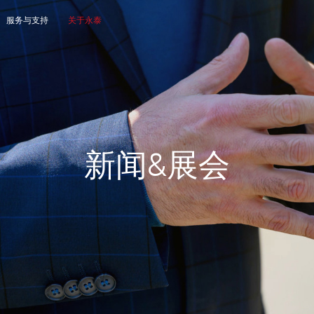
服务与支持
关于永泰
新
闻
&
展
会