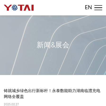
EN
新
闻
&
展
会
铸就城乡绿色出行新标杆！永泰数能助力湖南临澧充电
网络全覆盖
2025.02.27