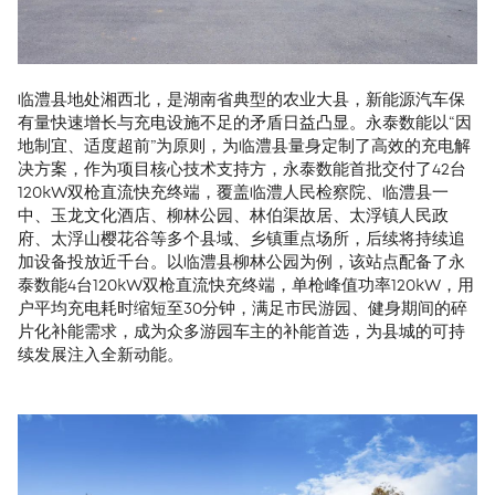
临澧县地处湘西北，是湖南省典型的农业大县，新能源汽车保
有量快速增长与充电设施不足的矛盾日益凸显。永泰数能以“因
地制宜、适度超前”为原则，为临澧县量身定制了高效的充电解
决方案，作为项目核心技术支持方，永泰数能首批交付了42台
120kW双枪直流快充终端，覆盖临澧人民检察院、临澧县一
中、玉龙文化酒店、柳林公园、林伯渠故居、太浮镇人民政
府、太浮山樱花谷等多个县域、乡镇重点场所，后续将持续追
加设备投放近千台。以临澧县柳林公园为例，该站点配备了永
泰数能4台120kW双枪直流快充终端，单枪峰值功率120kW，用
户平均充电耗时缩短至30分钟，满足市民游园、健身期间的碎
片化补能需求，成为众多游园车主的补能首选，为县城的可持
续发展注入全新动能。