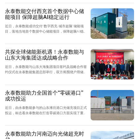
施建设，在江西省城乡充电网络建设方面取得了突出成
果，已在泰和县政府机关单位、公园、公交车场站、社
永泰数能交付西充首个数据中心储
区、医院等全县20多个重点场所实现了充电一张网建
能项目 保障超脑AI稳定运行
设，推动泰和县充电网络全覆盖，助力城乡充电基础设
施建设，为乡村振兴注入了全新动能。
近日，永泰数能成功交付“数字西充·城市超脑”储能项
目，落地当地首个数据中心储能项目，保障超脑AI稳定
运行，助力当地城市治理数智化升级。“数字西充·城市
超脑”是科大讯飞助力四川省南充市西充县政府打造的
智慧城市治理中枢，利用AI、大数据、物联网等先进技
共探全球储能新机遇！永泰数能与
术赋能教育、医疗、企业服务、城市治理等场景，被认
山东大海集团达成战略合作
定为省级区域型数字化转型促进中心。项目占地约40
亩，建筑面积约3.8万平方米，包含大数据中心、运营
近日，永泰数能与山东大海集团项目签约及战略合作签
指挥中心、智慧城市展示中心、AR体验中心、科研教
约仪式在永泰数能集团总部举行，双方将围绕户用储
学中心、商务办公中心等多个设施。
能、工商业储能、源网测储能、充电桩等新能源产品领
域展开深度合作，深化欧洲、美洲、非洲等海外重点市
场的布局，共探全球储能市场新机遇，共同为全球能源
永泰数能助力全国首个“零碳港口”
可持续发展增添新动能。山东大海集团总经理刘德杰、
成功投运
永泰数能董事长盛剑明等领导出席此次仪式。山东大海
集团属央企控股企业，是一个集“新能源、新材料、汽
近日，由永泰数能参与的山东潍坊港口光储充项目正式
车配件、纺织、化工、国际贸易”等循环经济产业为主
投运，标志着永泰数能在打造零碳港口方面实现了重大
导，跨行业、跨地区、国际化经营的综合性大型企业集
突破。该项目是全国首个实现“零碳港口”的项目，对全
团。
国港口行业向绿色低碳发展转型具有重要的引领作用，
这也是永泰数能首个光储充高压并网解决方案在港口场
永泰数能助力河南迈向光储超充时
景成功应用的标杆案例，为“储能+X”战略再添创新性落