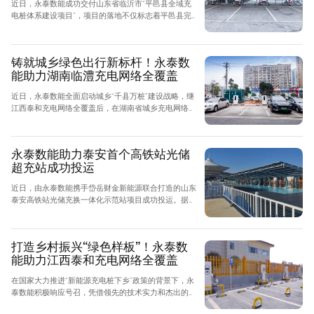
近日，永泰数能成功交付山东省临沂市“平邑县全域充
电桩体系建设项目”，项目的落地不仅标志着平邑县完
成《临沂市电动汽车充电基础设施“十四五”专项规
划》、构建全县充电网络迈出坚实一步，更成为永泰数
能积极响应国家新能源下乡政策，推进城乡“千县万桩”
铸就城乡绿色出行新标杆！永泰数
战略的又一重要成果。
能助力湖南临澧充电网络全覆盖
近日，永泰数能全面启动城乡“千县万桩”建设战略，继
江西泰和充电网络全覆盖后，在湖南省城乡充电网络建
设方面也取得了显著成果，已在临澧县政府机关单位、
学校、公园、旅游景区等全县多个重点场所实现了充电
一张网建设，全面推动临澧县充电网络全覆盖，助力当
永泰数能助力泰安首个高铁站光储
地新能源汽车普及与绿色出行的推广，为全国县域新能
超充站成功投运
源基建提供了可复制的示范样本。
近日，由永泰数能携手岱岳财金新能源联合打造的山东
泰安高铁站光储充换一体化示范站项目成功投运。据
悉，该项目是山东泰安首个在高铁枢纽场景下实施的光
储充换综合能源示范项目，标志着永泰数能在交通能源
一体化领域实现了重大突破，极大推动了山东省高铁行
打造乡村振兴“绿色样板”！永泰数
业的绿色低碳转型，为全国高铁枢纽的绿色发展提供了
能助力江西泰和充电网络全覆盖
可借鉴的示范样本。
在国家大力推进“新能源充电桩下乡”政策的背景下，永
泰数能积极响应号召，凭借领先的技术实力和杰出的全
栈服务能力，深入乡镇农村，重点布局城乡充电基础设