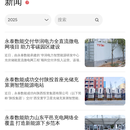
新闻
2025
所有
永泰数能交付华润电力全直流微电
2017
网项目 助力零碳园区建设
2018
近日，由永泰数能承建的“华润电力智慧能源研发中心
2019
光伏储能直流微电网工程”顺利交付并投入运营。该项
2020
目采用永泰数能领先的“全直流微电网”技术，为华润电
力打造高效、低碳的智慧能源示范园区，标志着永泰数
2021
能“储能+X”战略在零碳园区领域的又一重大突破。
永泰数能成功交付陕投首座光储充
2022
算测智慧能源电站
2023
近日，永泰数能成功向陕西投资集团有限公司（以下简
2024
称“陕投集团”）交付“西安寰宇卫星光储充算测智慧能
源电站”项目。作为陕投集团首座集光伏、储能、充
2025
电、算力与卫星测控于一体的智慧能源电站，该项目不
仅标志着永泰数能在工商业储能领域的创新突破，更以
2026
永泰数能助力山东平邑充电网络全
稳定、低碳的能源解决方案，为中国航天测控基础设施
覆盖 打造新能源下乡范本
的绿色升级提供了重要支撑，彰显了新能源科技与航天
技术的深度融合。