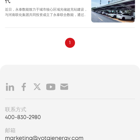
代
地应用场景。
近日，永泰数能致力于城市核心区域光储超充站建设，
与河南联化集团共同投资成立了永泰联合数能，通过重
点布局和区域联动，在河南的光储充场站建设方面取得
了显著成果，已在郑州、信阳等地先后交付并成功投运
多个光储超充站，助力河南绿色交通体系建设迈向新的
里程碑。
1
联系方式
400-830-2980
邮箱
marketing@yotaienergy.com