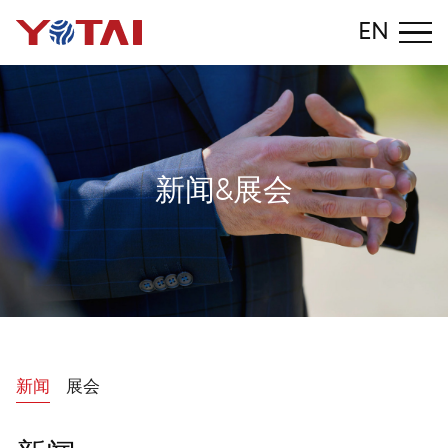
EN
新
闻
&
展
会
新闻
展会