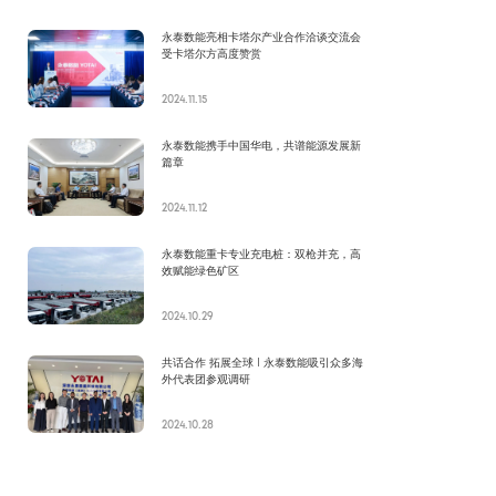
永泰数能亮相卡塔尔产业合作洽谈交流会
受卡塔尔方高度赞赏
2024.11.15
永泰数能携手中国华电，共谱能源发展新
篇章
2024.11.12
永泰数能重卡专业充电桩：双枪并充，高
效赋能绿色矿区
2024.10.29
共话合作 拓展全球 I 永泰数能吸引众多海
外代表团参观调研
2024.10.28