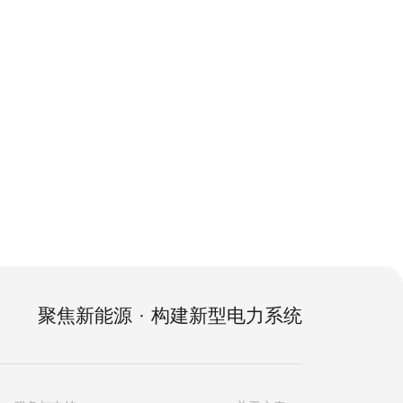
聚
焦
新
能
源
·
构
建
新
型
电
力
系
统