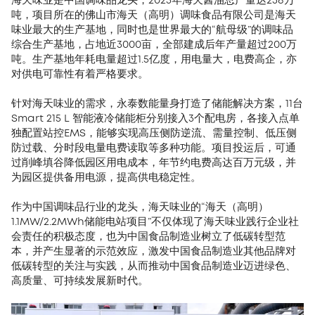
海天味业是中国调味品龙头，2023年海天酱油总产量达238万
吨，项目所在的佛山市海天（高明）调味食品有限公司是海天
味业最大的生产基地，同时也是世界最大的“航母级”的调味品
综合生产基地，占地近3000亩，全部建成后年产量超过200万
吨。生产基地年耗电量超过1.5亿度，用电量大，电费高企，亦
对供电可靠性有着严格要求。
针对海天味业的需求，永泰数能量身打造了储能解决方案，11台
Smart 215 L 智能液冷储能柜分别接入3个配电房，各接入点单
独配置站控EMS，能够实现高压侧防逆流、需量控制、低压侧
防过载、分时段电量电费读取等多种功能。项目投运后，可通
过削峰填谷降低园区用电成本，年节约电费高达百万元级，并
为园区提供备用电源，提高供电稳定性。
作为中国调味品行业的龙头，海天味业的“海天（高明）
1.1MW/2.2MWh储能电站项目”不仅体现了海天味业践行企业社
会责任的积极态度，也为中国食品制造业树立了低碳转型范
本，并产生显著的示范效应，激发中国食品制造业其他品牌对
低碳转型的关注与实践，从而推动中国食品制造业迈进绿色、
高质量、可持续发展新时代。