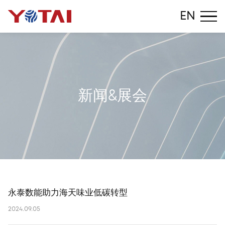
EN
新
闻
&
展
会
永泰数能助力海天味业低碳转型
2024.09.05