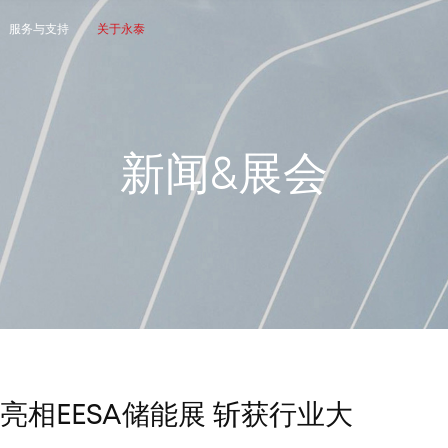
服务与支持
关于永泰
新
闻
&
展
会
相EESA储能展 斩获行业大