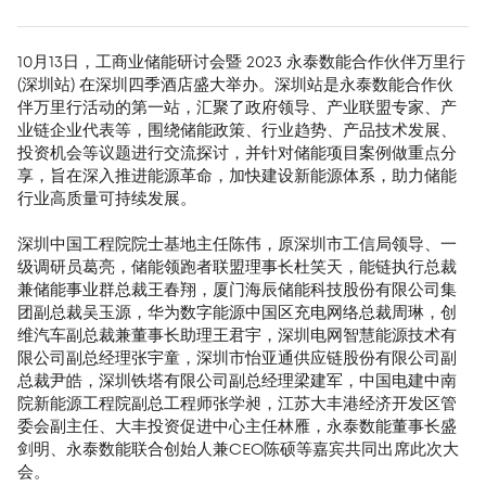
10月13日，工商业储能研讨会暨 2023 永泰数能合作伙伴万里行
(深圳站) 在深圳四季酒店盛大举办。深圳站是永泰数能合作伙
伴万里行活动的第一站，汇聚了政府领导、产业联盟专家、产
业链企业代表等，围绕储能政策、行业趋势、产品技术发展、
投资机会等议题进行交流探讨，并针对储能项目案例做重点分
享，旨在深入推进能源革命，加快建设新能源体系，助力储能
行业高质量可持续发展。
深圳中国工程院院士基地主任陈伟，原深圳市工信局领导、一
级调研员葛亮，储能领跑者联盟理事长杜笑天，能链执行总裁
兼储能事业群总裁王春翔，厦门海辰储能科技股份有限公司集
团副总裁吴玉源，华为数字能源中国区充电网络总裁周琳，创
维汽车副总裁兼董事长助理王君宇，深圳电网智慧能源技术有
限公司副总经理张宇童，深圳市怡亚通供应链股份有限公司副
总裁尹皓，深圳铁塔有限公司副总经理梁建军，中国电建中南
院新能源工程院副总工程师张学昶，江苏大丰港经济开发区管
委会副主任、大丰投资促进中心主任林雁，永泰数能董事长盛
剑明、永泰数能联合创始人兼CEO陈硕等嘉宾共同出席此次大
会。