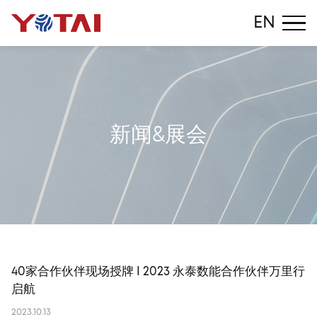
EN
新
闻
&
展
会
40家合作伙伴现场授牌 I 2023 永泰数能合作伙伴万里行
启航
2023.10.13